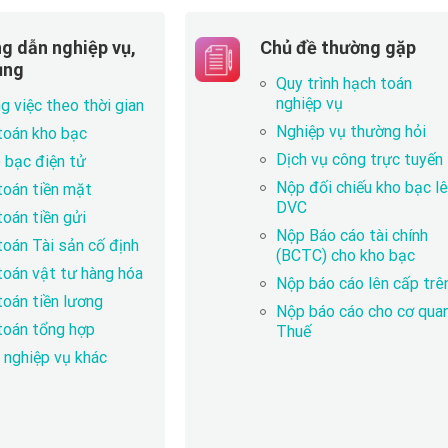
g dẫn nghiệp vụ,
Chủ đề thường gặp
ụng
Quy trình hạch toán
nghiệp vụ
g việc theo thời gian
Nghiệp vụ thường hỏi
toán kho bạc
Dịch vụ công trực tuyến
 bạc điện tử
Nộp đối chiếu kho bạc l
toán tiền mặt
DVC
toán tiền gửi
Nộp Báo cáo tài chính
toán Tài sản cố định
(BCTC) cho kho bạc
toán vật tư hàng hóa
Nộp báo cáo lên cấp trê
toán tiền lương
Nộp báo cáo cho cơ qua
toán tổng hợp
Thuế
 nghiệp vụ khác