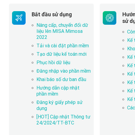
Bắt đầu sử dụng
Hướn
sử d
Nâng cấp, chuyển đổi dữ
liệu lên MISA Mimosa
Côn
2022
Kế 
Tải và cài đặt phần mềm
Kho
Tạo dữ liệu kế toán mới
Kế 
Phục hồi dữ liệu
Kế 
Đăng nhập vào phần mềm
Kế 
Khai báo số dư ban đầu
Kế 
Hướng dẫn cập nhật
Kế 
phần mềm
Kế 
Đăng ký giấy phép sử
Các
dụng
[HOT] Cập nhật Thông tư
24/2024/TT-BTC