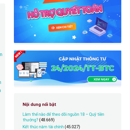
ên
n
n
Nội dung nổi bật
Làm thế nào để theo dõi nguồn 18 – Quỹ tiền
thưởng?
(48.669)
Kết thúc năm tài chính
(45.027)