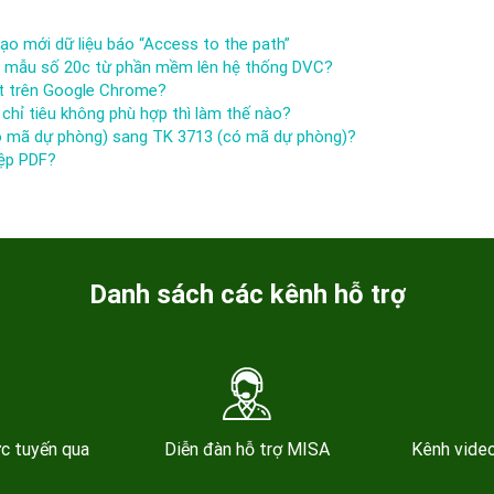
tạo mới dữ liệu báo “Access to the path”
, mẫu số 20c từ phần mềm lên hệ thống DVC?
t trên Google Chrome?
hỉ tiêu không phù hợp thì làm thế nào?
có mã dự phòng) sang TK 3713 (có mã dự phòng)?
tệp PDF?
Danh sách các kênh hỗ trợ
ực tuyến qua
Diễn đàn hỗ trợ MISA
Kênh video