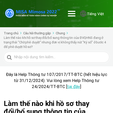
Tiếng Việt
Trang chủ
Câu hỏi thường gặp
Chung
Làm thế nào khi hồ sơ thay đổi/bổ sung thông tin của ĐVQHNS đang ở
trạng thái “Chờ phê duyệt” nhưng đơn vị không thấy nút “Ký số” ở bước 4
để phê duyệt hồ sơ?
Tìm
kiếm
cho
Đây là Help Thông tư 107/2017/TT-BTC (hết hiệu lực
từ 31/12/2024). Vui lòng xem Help Thông tư
24/2024/TT-BTC [
tại đây
]
Làm thế nào khi hồ sơ thay
đổi/bổ sung thông tin của