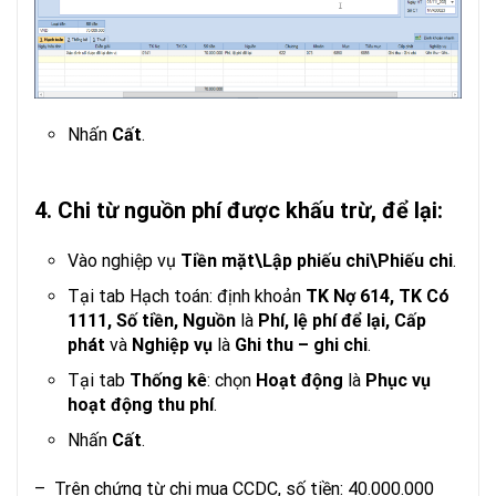
Nhấn
Cất
.
4. Chi từ nguồn phí được khấu trừ, để lại:
Vào nghiệp vụ
Tiền mặt\Lập phiếu chi\Phiếu chi
.
Tại tab Hạch toán: định khoản
TK Nợ 614, TK Có
1111, Số tiền, Nguồn
là
Phí, lệ phí để lại, Cấp
phát
và
Nghiệp vụ
là
Ghi thu – ghi chi
.
Tại tab
Thống kê
: chọn
Hoạt động
là
Phục vụ
hoạt động thu phí
.
Nhấn
Cất
.
– Trên chứng từ chi mua CCDC, số tiền: 40.000.000