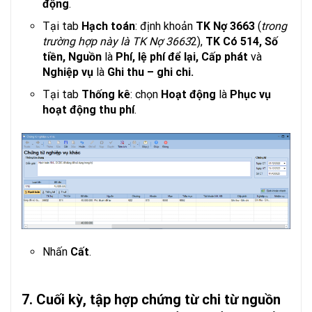
động
.
Tại tab
Hạch toán
: định khoản
TK Nợ 3663
(
trong
trường hợp này là TK Nợ 3663
2),
TK Có 514, Số
tiền, Nguồn
là
Phí, lệ phí để lại, Cấp phát
và
Nghiệp vụ
là
Ghi thu – ghi chi.
Tại tab
Thống kê
: chọn
Hoạt động
là
Phục vụ
hoạt động thu phí
.
Nhấn
Cất
.
7. Cuối kỳ, tập hợp chứng từ chi từ nguồn