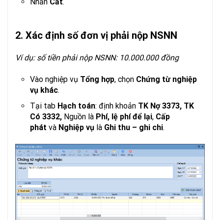
Nhấn
Cất
.
2. Xác định số đơn vị phải nộp NSNN
Ví dụ: số tiền phải nộp NSNN: 10.000.000 đồng
Vào nghiệp vụ
Tổng hợp
, chọn
Chứng từ nghiệp
vụ khác
.
Tại tab
Hạch toán
: định khoản
TK Nợ 3373,
TK
Có 3332,
Nguồn là
Phí, lệ phí
để lại
,
Cấp
phát
và
Nghiệp vụ
là
Ghi thu – ghi chi
.