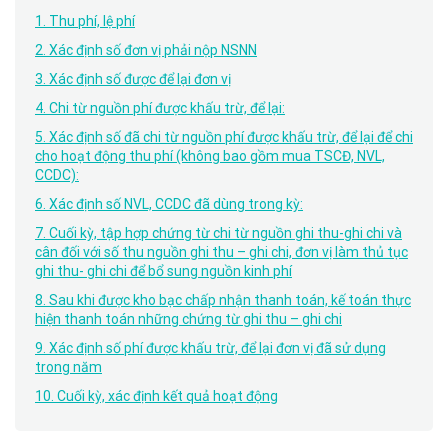
1. Thu phí, lệ phí
2. Xác định số đơn vị phải nộp NSNN
3. Xác định số được để lại đơn vị
4. Chi từ nguồn phí được khấu trừ, để lại:
5. Xác định số đã chi từ nguồn phí được khấu trừ, để lại để chi
cho hoạt động thu phí (không bao gồm mua TSCĐ, NVL,
CCDC):
6. Xác định số NVL, CCDC đã dùng trong kỳ:
7. Cuối kỳ, tập hợp chứng từ chi từ nguồn ghi thu-ghi chi và
cân đối với số thu nguồn ghi thu – ghi chi, đơn vị làm thủ tục
ghi thu- ghi chi để bổ sung nguồn kinh phí
8. Sau khi được kho bạc chấp nhận thanh toán, kế toán thực
hiện thanh toán những chứng từ ghi thu – ghi chi
9. Xác định số phí được khấu trừ, để lại đơn vị đã sử dụng
trong năm
10. Cuối kỳ, xác định kết quả hoạt động