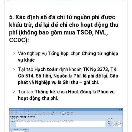
5. Xác định số đã chi từ nguồn phí được
khấu trừ, để lại để chi cho hoạt động thu
phí (không bao gồm mua TSCĐ, NVL,
CCDC):
Vào nghiệp vụ
Tổng hợp
, chọn
Chứng từ nghiệp
vụ khác
.
Tại tab
Hạch toán
: định khoản
TK Nợ 3373, TK
Có 514, Số tiền, Nguồn
là
Phí, lệ phí để lại, Cấp
phát
và
Nghiệp vụ
là
Ghi thu – ghi chi.
Tại tab
Thống kê
: chọn
Hoạt động
là
Phục vụ
hoạt động thu phí.