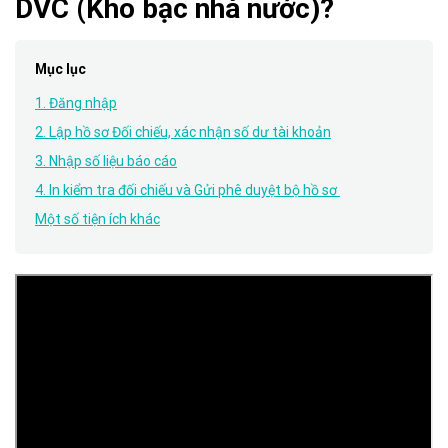
DVC (Kho bạc nhà nước)?
Mục lục
1. Đăng nhập
2. Lập hồ sơ Đối chiếu, xác nhận số dư tài khoản
3. Nhập số liệu báo cáo
4. In kiểm tra đối chiếu và Gửi phê duyệt bộ hồ sơ
Một số tiện ích khác