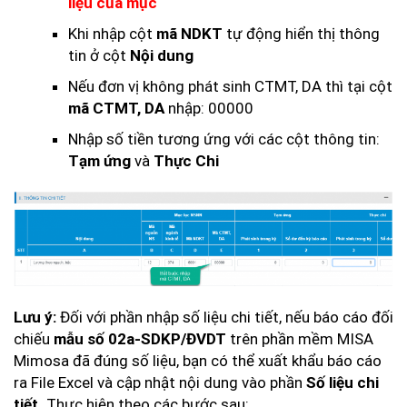
liệu của mục
Khi nhập cột
mã NDKT
tự động hiển thị thông
tin ở cột
Nội dung
Nếu đơn vị không phát sinh CTMT, DA thì tại cột
mã CTMT, DA
nhập: 00000
Nhập số tiền tương ứng với các cột thông tin:
Tạm ứng
và
Thực Chi
Lưu ý:
Đối với phần nhập số liệu chi tiết, nếu báo cáo đối
chiếu
mẫu số 02a-SDKP/ĐVDT
trên phần mềm MISA
Mimosa đã đúng số liệu, bạn có thể xuất khẩu báo cáo
ra File Excel và cập nhật nội dung vào phần
Số liệu chi
tiết.
Thực hiện theo các bước sau: