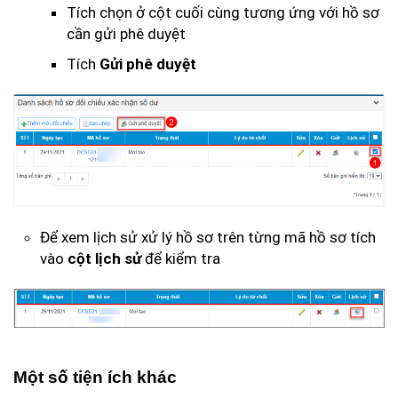
Tích chọn ở cột cuối cùng tương ứng với hồ sơ
cần gửi phê duyệt
Tích
Gửi phê duyệt
Để xem lịch sử xử lý hồ sơ trên từng mã hồ sơ tích
vào
cột lịch sử
để kiểm tra
Một số tiện ích khác