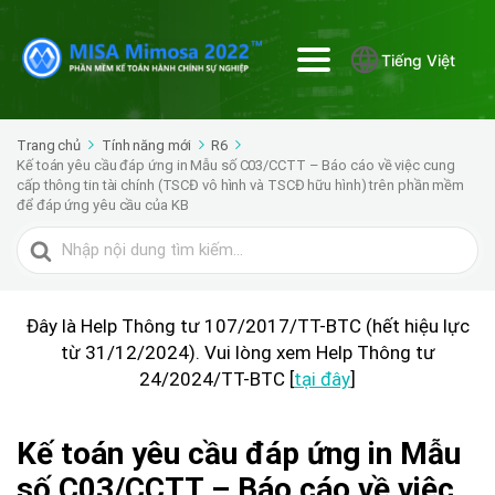
Tiếng Việt
Trang chủ
Tính năng mới
R6
Kế toán yêu cầu đáp ứng in Mẫu số C03/CCTT – Báo cáo về việc cung
cấp thông tin tài chính (TSCĐ vô hình và TSCĐ hữu hình) trên phần mềm
để đáp ứng yêu cầu của KB
Tìm
kiếm
cho
Đây là Help Thông tư 107/2017/TT-BTC (hết hiệu lực
từ 31/12/2024). Vui lòng xem Help Thông tư
24/2024/TT-BTC [
tại đây
]
Kế toán yêu cầu đáp ứng in Mẫu
số C03/CCTT – Báo cáo về việc