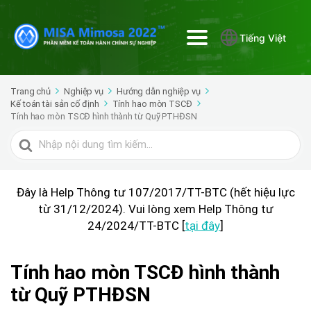
Tiếng Việt
Trang chủ
Nghiệp vụ
Hướng dẫn nghiệp vụ
Kế toán tài sản cố định
Tính hao mòn TSCĐ
Tính hao mòn TSCĐ hình thành từ Quỹ PTHĐSN
Tìm
kiếm
cho
Đây là Help Thông tư 107/2017/TT-BTC (hết hiệu lực
từ 31/12/2024). Vui lòng xem Help Thông tư
24/2024/TT-BTC [
tại đây
]
Tính hao mòn TSCĐ hình thành
từ Quỹ PTHĐSN