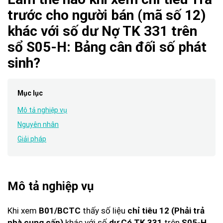
trước cho người bán (mã số 12)
khác với số dư Nợ TK 331 trên
sổ S05-H: Bảng cân đối số phát
sinh?
Mục lục
Mô tả nghiệp vụ
Nguyên nhân
Giải pháp
Mô tả nghiệp vụ
Khi xem
B01/BCTC
thấy số liệu
chỉ tiêu 12
(Phải trả
nhà cung cấp)
khác với số
dư Có TK 331
trên
S05-H