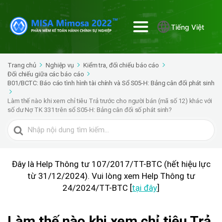
Tiếng Việt
Trang chủ
Nghiệp vụ
Kiểm tra, đối chiếu báo cáo
Đối chiếu giữa các báo cáo
B01/BCTC: Báo cáo tình hình tài chính và Sổ S05-H: Bảng cân đối phát sinh
Làm thế nào khi xem chỉ tiêu Trả trước cho người bán (mã số 12) khác với
số dư Nợ TK 331 trên sổ S05-H: Bảng cân đối số phát sinh?
Tìm
kiếm
cho
Đây là Help Thông tư 107/2017/TT-BTC (hết hiệu lực
từ 31/12/2024). Vui lòng xem Help Thông tư
24/2024/TT-BTC [
tại đây
]
Làm thế nào khi xem chỉ tiêu Trả