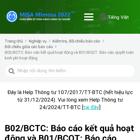
Tiếng Việt
Trang chủ
Nghiệp vụ
Kiểm tra, đối chiếu báo cáo
Đối chiếu giữa các báo cáo
B02/BCTC: Báo cáo kết quả hoạt động và B01/BCQT: Báo cáo quyết toán
kinh phí hoạt động
Tìm
kiếm
cho
Đây là Help Thông tư 107/2017/TT-BTC (hết hiệu lực
từ 31/12/2024). Vui lòng xem Help Thông tư
24/2024/TT-BTC [
tại đây
]
B02/BCTC: Báo cáo kết quả hoạt
động và B01/BCQT: Báo cáo