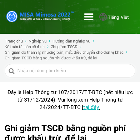
Tiếng Việt
Trang chủ
Nghiệp vụ
Hướng dẫn nghiệp vụ
Kế toán tài sản cố định
Ghi giảm TSCĐ
Ghi giảm do thanh lý, nhượng bán, mất, điều chuyển cho đơn vị khác
Ghi giảm TSCĐ bằng nguồn phí được khấu trừ, để lại
Tìm
kiếm
cho
Đây là Help Thông tư 107/2017/TT-BTC (hết hiệu lực
từ 31/12/2024). Vui lòng xem Help Thông tư
24/2024/TT-BTC [
tại đây
]
Ghi giảm TSCĐ bằng nguồn phí
được khấu trừ, để lại